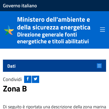
Apre
Governo italiano
il
Ministero dell'ambiente e
sito
della sicurezza energetica
del
Apri
Direzione generale fonti
Governo
energetiche e titoli abilitativi
italiano
Menu principale
Apri m
Dati
Condividi
Zona B
Di seguito è riportata una descrizione della zona marina