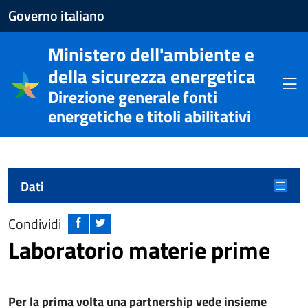
Apre
Governo italiano
il
Ministero dell'ambiente e
sito
della sicurezza energetica
del
Apri
Direzione generale fonti
Governo
energetiche e titoli abilitativi
italiano
Menu principale
Apri m
Dati
Condividi
Laboratorio materie prime
Per la prima volta una partnership vede insieme