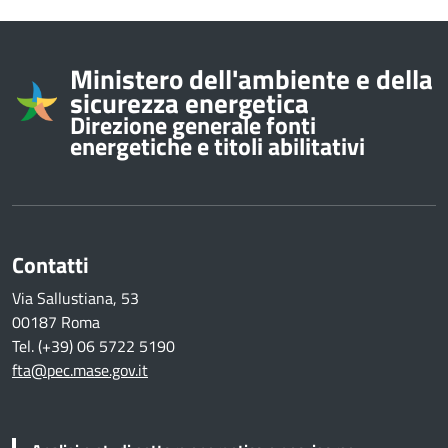
Informazioni su
Ministero dell'ambiente e della
sicurezza energetica
Direzione generale fonti
energetiche e titoli abilitativi
Contatti
Via Sallustiana, 53
00187 Roma
Tel. (+39) 06 5722 5190
fta@pec.mase.gov.it