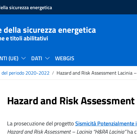
ella sicurezza energetica
 della sicurezza energetica
e titoli abilitativi
TI (UE)
DATI
WEBGIS
i del periodo 2020-2022
Hazard and Risk Assessment Lacinia 
Hazard and Risk Assessment 
La prosecuzione del progetto
Sismicità Potenzialmente 
Hazard and Risk Assessment – Lacinia “H&RA Lacinia”
ha c