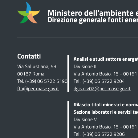
Informazioni su
Ministero dell'ambiente e
Direzione generale fonti energ
Contatti
Analisi e studi settore energ
Via Sallustiana, 53
Divisione II
00187 Roma
Via Antonio Bosio, 15 - 0016
Tel. (+39) 06 5722 5190
Tel.: (+39) 06 5722 9204
fta@pec.mase.gov.it
dgis.div02@pec.mase.gov.it
Rilascio titoli minerari e norm
Sezione
laboratori e servizi te
Divisione V
Via Antonio Bosio, 15 - 0016
Tel.: (+39) 06 5722 9206