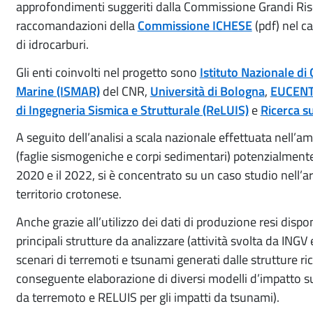
approfondimenti suggeriti dalla Commissione Grandi Risch
raccomandazioni della
Commissione ICHESE
(pdf)
nel ca
di idrocarburi.
Gli enti coinvolti nel progetto sono
Istituto Nazionale di
Marine (ISMAR)
del CNR,
Università di Bologna
,
EUCEN
di Ingegneria Sismica e Strutturale (ReLUIS)
e
Ricerca s
A seguito dell’analisi a scala nazionale effettuata nell’
(faglie sismogeniche e corpi sedimentari) potenzialmente r
2020 e il 2022, si è concentrato su un caso studio nell’are
territorio crotonese.
Anche grazie all’utilizzo dei dati di produzione resi dispon
principali strutture da analizzare (attività svolta da ING
scenari di terremoti e tsunami generati dalle strutture ri
conseguente elaborazione di diversi modelli d’impatto su
da terremoto e RELUIS per gli impatti da tsunami).