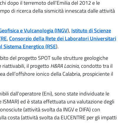
i dopo il terremoto dell’Emilia del 2012 e le
mpo di ricerca della sismicità innescata dalle attività
 Geofisica e Vulcanologia (INGV
),
Istituto di Scienze
TRE
,
Consorzio della Rete dei Laboratori Universitari
ul Sistema Energtico (RSE
).
ambito del progetto SPOT sulle strutture geologiche
iattivabili, il progetto
H&RA Lacinia
, condotto tra il
a dell’offshore ionico della Calabria, prospiciente il
ibili dall’operatore (Eni), sono state individuate le
V e ISMAR) ed è stata effettuata una valutazione degli
conosciute (attività svolta da INGV e DIFA) con
lla costa (attività svolta da EUCENTRE per gli impatti