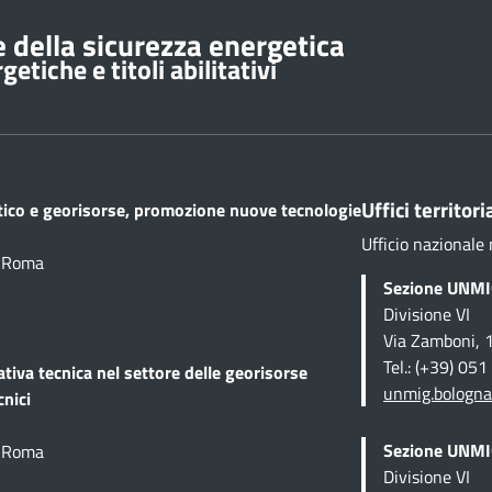
 della sicurezza energetica
etiche e titoli abilitativi
Uffici territoria
etico e georisorse, promozione nuove tecnologie
Ufficio nazionale 
1 Roma
Sezione UNMIG
Divisione VI
Via Zamboni, 
Tel.: (+39) 05
ativa tecnica
nel settore delle georisorse
unmig.bologna
cnici
Sezione UNMIG
1 Roma
Divisione VI