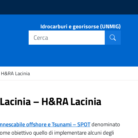
Idrocarburi e georisorse (UNMIG)
Cerca nel
Cerca
– H&RA Lacinia
Lacinia – H&RA Lacinia
innescabile offshore e Tsunami – SPOT
denominato
ome obiettivo quello di implementare alcuni degli