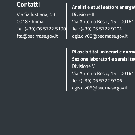
Contatti
Analisi e studi settore energ
Via Sallustiana, 53
Divisione II
00187 Roma
Via Antonio Bosio, 15 - 0016
Tel. (+39) 06 5722 5190
Tel.: (+39) 06 5722 9204
fta@pec.mase.gov.it
dgis.div02@pec.mase.gov.it
Rilascio titoli minerari e norm
Sezione
laboratori e servizi te
Divisione V
Via Antonio Bosio, 15 - 0016
Tel.: (+39) 06 5722 9206
dgis.div05@pec.mase.gov.it