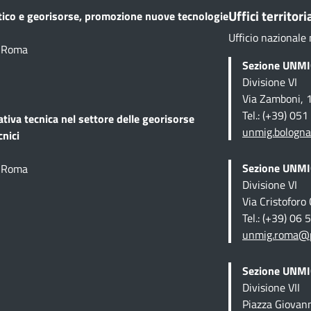
Uffici territoria
etico e georisorse, promozione nuove tecnologie
Ufficio nazionale 
1 Roma
Sezione UNMIG
Divisione VI
Via Zamboni, 
Tel.: (+39) 05
ativa tecnica
nel settore delle georisorse
unmig.bologna
cnici
Sezione UNMIG
1 Roma
Divisione VI
Via Cristofor
Tel.: (+39) 06
unmig.roma@pe
Sezione UNMIG
Divisione VII
Piazza Giovan