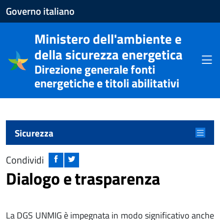
Apre
Governo italiano
il
Ministero dell'ambiente e
sito
della sicurezza energetica
del
Apri
Direzione generale fonti
Governo
energetiche e titoli abilitativi
italiano
Menu principale
Apri m
Sicurezza
Condividi
Dialogo e trasparenza
La DGS UNMIG è impegnata in modo significativo anche