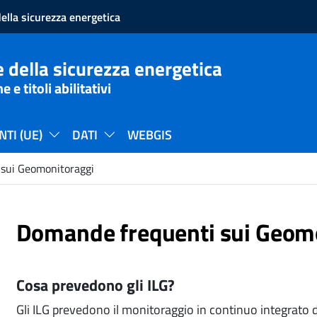
ella sicurezza energetica
 della sicurezza energetica
e titoli abilitativi
TI (UE)
DATI
WEBGIS
sui Geomonitoraggi
Domande frequenti sui Geom
Cosa prevedono gli ILG?
Gli ILG prevedono il monitoraggio in continuo integrato de