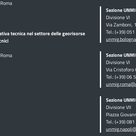
1 Roma
Sezione UNMIG
Divisione VI
Via Zamboni, 
Tel.: (+39) 05
ativa tecnica
nel settore delle georisorse
unmig.bologna
cnici
Sezione UNMIG
1 Roma
Divisione VI
Via Cristofor
Tel.: (+39) 06
unmig.roma@pe
Sezione UNMIG
Divisione VII
Piazza Giovan
Tel.: (+39) 08
unmig.napoli@