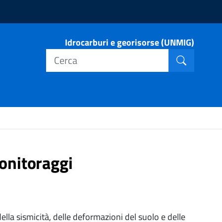
Idrocarburi e georisorse (UNMIG)
Cerca nel
Cerca
onitoraggi
lla sismicità, delle deformazioni del suolo e delle