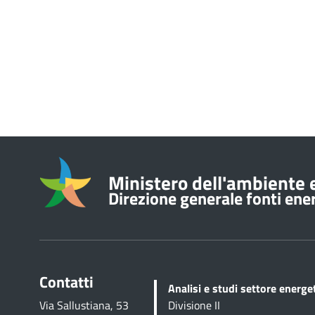
Informazioni su
Ministero dell'ambiente e
Direzione generale fonti energ
Contatti
Analisi e studi settore energ
Via Sallustiana, 53
Divisione II