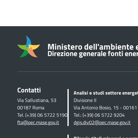
Informazioni su
Ministero dell'ambiente e
Direzione generale fonti energ
Contatti
Analisi e studi settore energ
Via Sallustiana, 53
Divisione II
00187 Roma
Via Antonio Bosio, 15 - 0016
Tel. (+39) 06 5722 5190
Tel.: (+39) 06 5722 9204
fta@pec.mase.gov.it
dgis.div02@pec.mase.gov.it