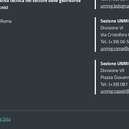
ativa tecnica
nel settore delle georisorse
unmig.bologna
cnici
Sezione UNMIG
1 Roma
Divisione VI
Via Cristofor
Tel.: (+39) 06
unmig.roma@pe
Sezione UNMIG
Divisione VII
Piazza Giovan
Tel.: (+39) 08
unmig.napoli@
 Sito