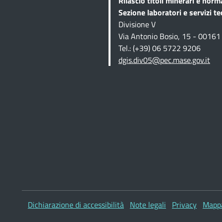
Rilascio titoli minerari e norm
Sezione
laboratori e servizi te
Divisione V
Via Antonio Bosio, 15 - 0016
Tel.: (+39) 06 5722 9206
dgis.div05@pec.mase.gov.it
Altre informazioni
Dichiarazione di accessibilità
Note legali
Privacy
Mappa