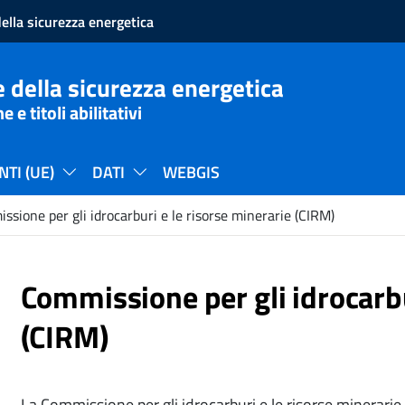
ella sicurezza energetica
 della sicurezza energetica
e titoli abilitativi
TI (UE)
DATI
WEBGIS
ssione per gli idrocarburi e le risorse minerarie (CIRM)
Commissione per gli idrocarbu
(CIRM)
La Commissione per gli idrocarburi e le risorse minerarie 