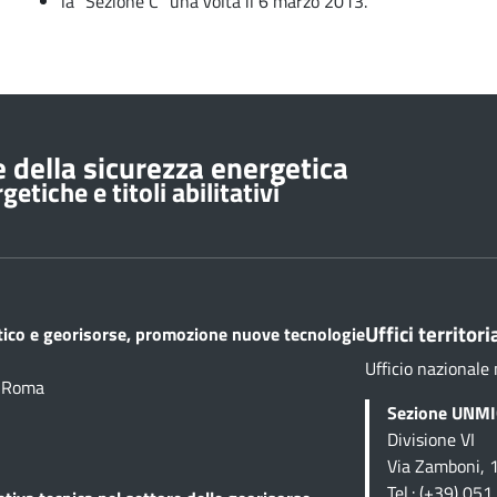
la “Sezione C” una volta il 6 marzo 2013.
 della sicurezza energetica
etiche e titoli abilitativi
Uffici territoria
etico e georisorse, promozione nuove tecnologie
Ufficio nazionale 
1 Roma
Sezione UNMIG
Divisione VI
Via Zamboni, 
Tel.: (+39) 05