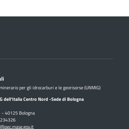
li
minerario per gli idrocarburi e le georisorse (UNMIG)
 dell’Italia Centro Nord -Sede di Bologna
1 - 40125 Bologna
1 234326
@pec.mase.gov.it