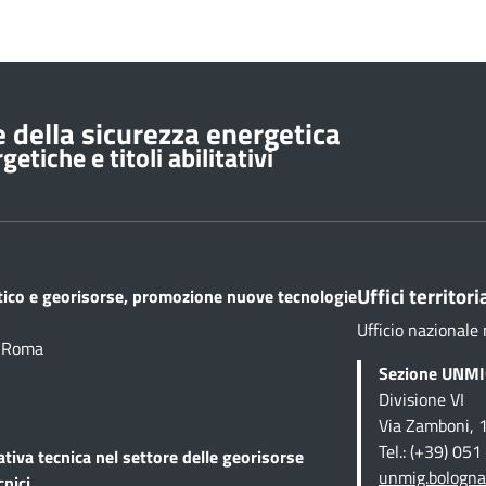
 della sicurezza energetica
etiche e titoli abilitativi
Uffici territoria
etico e georisorse, promozione nuove tecnologie
Ufficio nazionale 
1 Roma
Sezione UNMIG
Divisione VI
Via Zamboni, 
Tel.: (+39) 05
ativa tecnica
nel settore delle georisorse
unmig.bologna
cnici