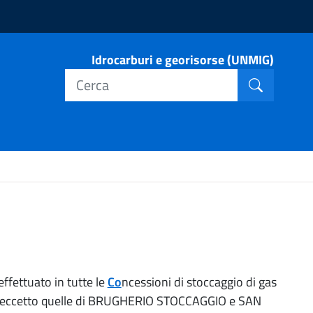
Idrocarburi e georisorse (UNMIG)
Cerca nel
Cerca
ffettuato in tutte le
Co
ncessioni di stoccaggio di gas
io, eccetto quelle di BRUGHERIO STOCCAGGIO e SAN