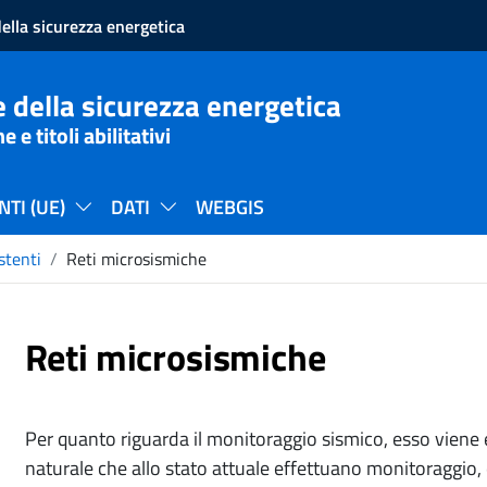
ella sicurezza energetica
 della sicurezza energetica
e titoli abilitativi
TI (UE)
DATI
WEBGIS
stenti
Reti microsismiche
Reti microsismiche
Per quanto riguarda il monitoraggio sismico, esso viene e
naturale che allo stato attuale effettuano monitoragg