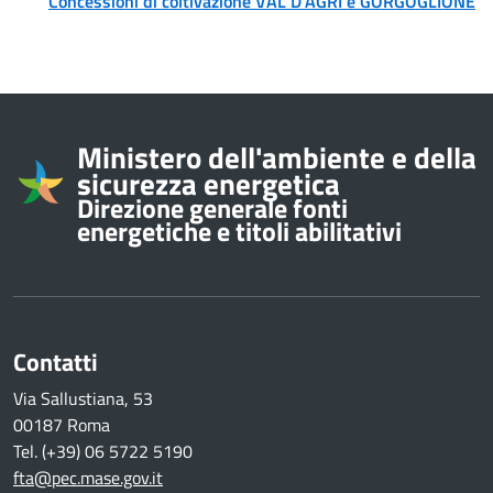
Concessioni di coltivazione VAL D’AGRI e GORGOGLIONE
Informazioni su
Ministero dell'ambiente e della
sicurezza energetica
Direzione generale fonti
energetiche e titoli abilitativi
Contatti
Via Sallustiana, 53
00187 Roma
Tel. (+39) 06 5722 5190
fta@pec.mase.gov.it