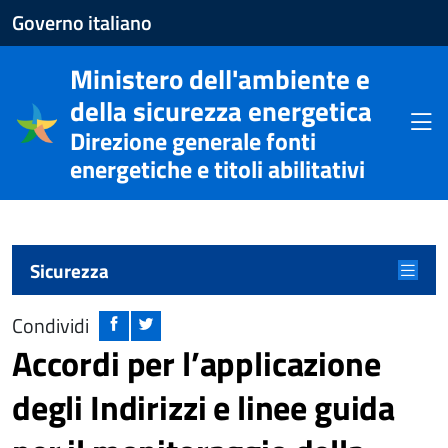
Apre
Governo italiano
il
Ministero dell'ambiente e
sito
della sicurezza energetica
del
Apri
Direzione generale fonti
Governo
energetiche e titoli abilitativi
italiano
Menu principale
Apri m
Sicurezza
Condividi
Accordi per l’applicazione
degli Indirizzi e linee guida