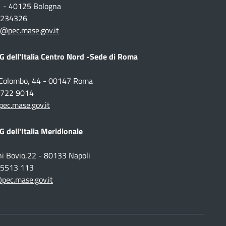
1 - 40125 Bologna
1 234326
@pec.mase.gov.it
 dell'Italia Centro Nord -Sede di Roma
o Colombo, 44 - 00147 Roma
 5722 9014
c.mase.gov.it
 dell'Italia Meridionale
ni Bovio,22 - 80133 Napoli
1 5513 113
pec.mase.gov.it