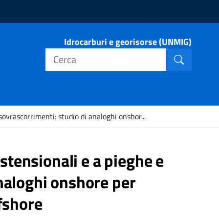
Idrocarburi e georisorse (UNMIG)
Cerca nel
Cerca
 sovrascorrimenti: studio di analoghi onshor...
estensionali e a pieghe e
naloghi onshore per
ffshore