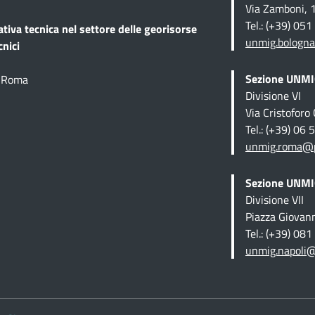
Via Zamboni, 
Tel.: (+39) 05
ativa tecnica
nel settore delle georisorse
unmig.bologna
cnici
Sezione UNMIG
1 Roma
Divisione VI
Via Cristofor
Tel.: (+39) 06
unmig.roma@pe
Sezione UNMIG
Divisione VII
Piazza Giovan
Tel.: (+39) 08
unmig.napoli@