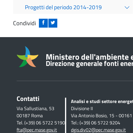
Progetti del periodo 2014-2019
Condividi
Informazioni su
Ministero dell'ambiente e
Direzione generale fonti energ
Contatti
Analisi e studi settore energ
Via Sallustiana, 53
Divisione II
00187 Roma
Via Antonio Bosio, 15 - 0016
Tel. (+39) 06 5722 5190
Tel.: (+39) 06 5722 9204
fta@pec.mase.gov.it
dgis.div02@pec.mase.gov.it