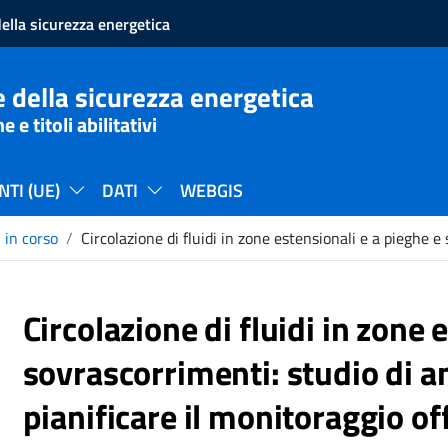
ella sicurezza energetica
 della sicurezza energetica
e titoli abilitativi
TI (UE)
DATI
WEBGIS
 in corso
Circolazione di fluidi in zone estensionali e a pieghe e
Circolazione di fluidi in zone 
sovrascorrimenti: studio di a
pianificare il monitoraggio o