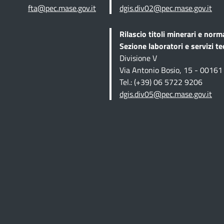
fta@pec.mase.gov.it
dgis.div02@pec.mase.gov.it
Rilascio titoli minerari e norm
Sezione
laboratori e servizi te
Divisione V
Via Antonio Bosio, 15 - 0016
Tel.: (+39) 06 5722 9206
dgis.div05@pec.mase.gov.it