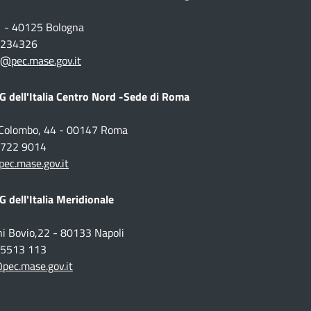
1 - 40125 Bologna
1 234326
@pec.mase.gov.it
 dell'Italia Centro Nord -Sede di Roma
o Colombo, 44 - 00147 Roma
 5722 9014
c.mase.gov.it
 dell'Italia Meridionale
ni Bovio,22 - 80133 Napoli
1 5513 113
pec.mase.gov.it