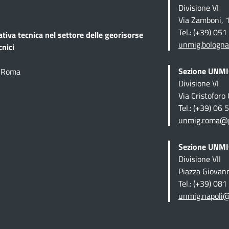
Divisione VI
Via Zamboni, 
Tel.: (+39) 05
ativa tecnica
nel settore delle georisorse
unmig.bologna
cnici
Sezione UNMIG
1 Roma
Divisione VI
Via Cristofor
Tel.: (+39) 06
unmig.roma@pe
Sezione UNMIG
Divisione VII
Piazza Giovan
Tel.: (+39) 08
unmig.napoli@