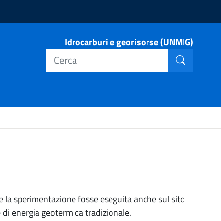
Idrocarburi e georisorse (UNMIG)
Cerca nel
Cerca
la sperimentazione fosse eseguita anche sul sito
e di energia geotermica tradizionale.