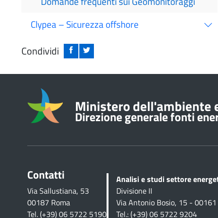
Domande frequenti sui Geomonitoraggi
Clypea – Sicurezza offshore
Condividi
Informazioni su
Ministero dell'ambiente e
Direzione generale fonti energ
Contatti
Analisi e studi settore energ
Via Sallustiana, 53
Divisione II
00187 Roma
Via Antonio Bosio, 15 - 0016
Tel. (+39) 06 5722 5190
Tel.: (+39) 06 5722 9204