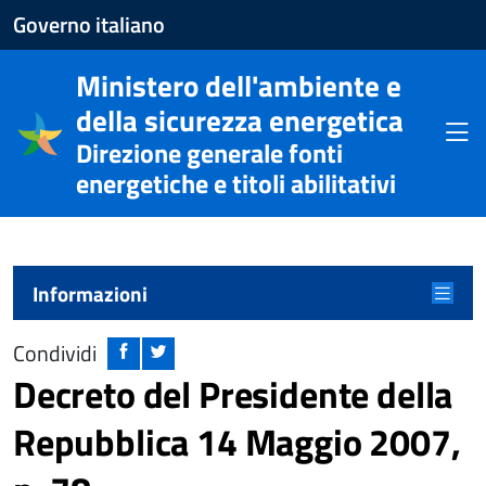
Apre
Governo italiano
il
Ministero dell'ambiente e
sito
della sicurezza energetica
del
Apri
Direzione generale fonti
Governo
energetiche e titoli abilitativi
italiano
Menu principale
Apri m
Informazioni
Condividi
Decreto del Presidente della
Repubblica 14 Maggio 2007,