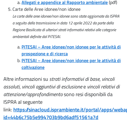
Allegati e appendice al Rapporto ambientale
(pdf)
Carte delle Aree idonee/non idonee
Le carte delle aree idonee/non idonee sono state aggiornate da ISPRA
a seguito della trasmissione in data 12 aprile 2022 da parte della
Regione Basilicata di ulteriori strati informativi relativi alle categorie
.
ambientali definite dal PiTESAI
PiTESAI – Aree idonee/non idonee per le attività di
prospezione e di ricerca
PiTESAI – Aree idonee/non idonee per le attività di
coltivazione
Altre informazioni su
strati informativi di base
,
vincoli
assoluti
,
vincoli aggiuntivi di esclusione
e
vincoli relativi di
attenzione/approfondimento
sono resi disponibili da
ISPRA al seguente
link:
https://sinacloud.isprambiente.it/portal/apps/web
id=44b6c75b5e994703b9bd6adf51561a7d