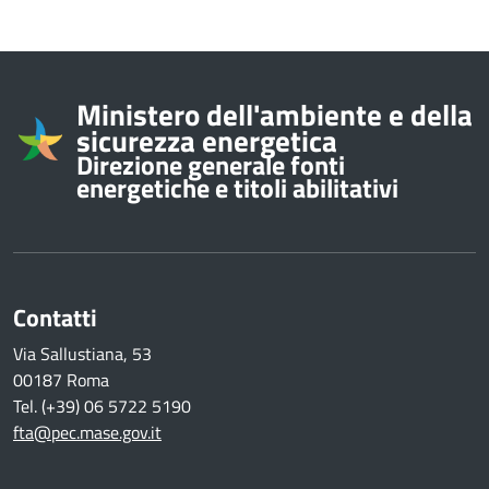
Informazioni su
Ministero dell'ambiente e della
sicurezza energetica
Direzione generale fonti
energetiche e titoli abilitativi
Contatti
Via Sallustiana, 53
00187 Roma
Tel. (+39) 06 5722 5190
fta@pec.mase.gov.it