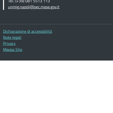
Tel.: (+39) 081 5513 113
unmig.napoli@pec.mase.gov.it
Altre informazioni
Dichiarazione di accessibilità
Note legali
Privacy
Mappa Sito