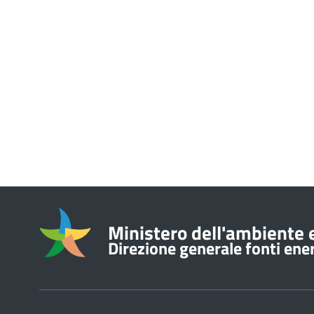
Informazioni su
Ministero dell'ambiente e
Direzione generale fonti energ