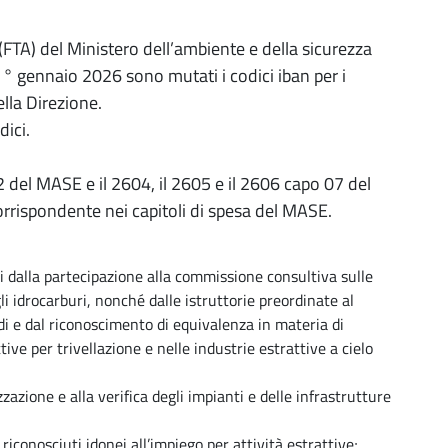
i (FTA) del Ministero dell’ambiente e della sicurezza
 1° gennaio 2026 sono mutati i codici iban per i
ella Direzione.
dici.
32 del MASE e il 2604, il 2605 e il 2606 capo 07 del
rrispondente nei capitoli di spesa del MASE.
nti dalla partecipazione alla commissione consultiva sulle
gli idrocarburi, nonché dalle istruttorie preordinate al
audi e dal riconoscimento di equivalenza in materia di
tive per trivellazione e nelle industrie estrattive a cielo
azione e alla verifica degli impianti e delle infrastrutture
 riconosciuti idonei all’impiego per attività estrattive;