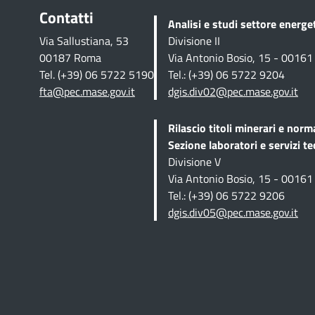
Contatti
Analisi e studi settore energ
Via Sallustiana, 53
Divisione II
00187 Roma
Via Antonio Bosio, 15 - 0016
Tel. (+39) 06 5722 5190
Tel.: (+39) 06 5722 9204
fta@pec.mase.gov.it
dgis.div02@pec.mase.gov.it
Rilascio titoli minerari e norm
Sezione
laboratori e servizi te
Divisione V
Via Antonio Bosio, 15 - 0016
Tel.: (+39) 06 5722 9206
dgis.div05@pec.mase.gov.it