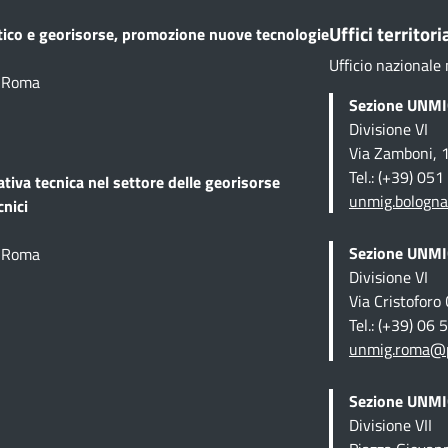
Uffici territoria
etico e georisorse, promozione nuove tecnologie
Ufficio nazionale 
1 Roma
Sezione UNMIG
Divisione VI
Via Zamboni, 
Tel.: (+39) 05
ativa tecnica
nel settore delle georisorse
unmig.bologna
cnici
Sezione UNMIG
1 Roma
Divisione VI
Via Cristofor
Tel.: (+39) 06
unmig.roma@pe
Sezione UNMIG
Divisione VII