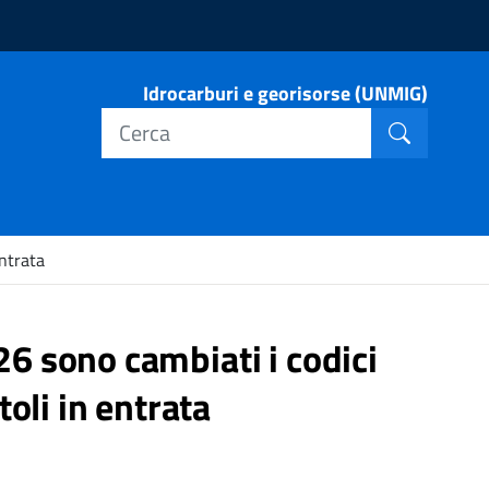
Idrocarburi e georisorse (UNMIG)
Cerca nel
Cerca
ntrata
 sono cambiati i codici
oli in entrata