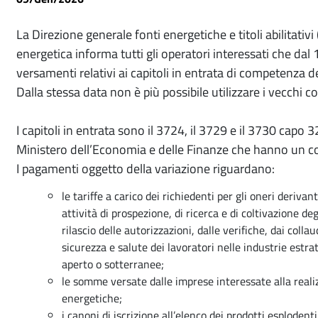
La Direzione generale fonti energetiche e titoli abilitativ
energetica informa tutti gli operatori interessati che dal
versamenti relativi ai capitoli in entrata di competenza d
Dalla stessa data non è più possibile utilizzare i vecchi co
I capitoli in entrata sono il 3724, il 3729 e il 3730 capo 
Ministero dell’Economia e delle Finanze che hanno un co
I pagamenti oggetto della variazione riguardano:
le tariffe a carico dei richiedenti per gli oneri deriva
attività di prospezione, di ricerca e di coltivazione de
rilascio delle autorizzazioni, dalle verifiche, dai coll
sicurezza e salute dei lavoratori nelle industrie estrat
aperto o sotterranee;
le somme versate dalle imprese interessate alla realizz
energetiche;
i canoni di iscrizione all’elenco dei prodotti esplodenti