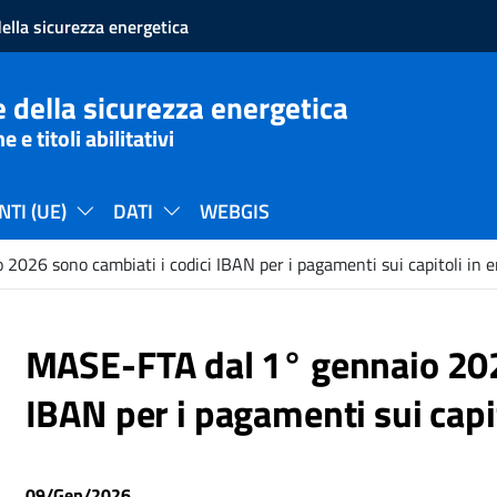
ella sicurezza energetica
 della sicurezza energetica
e titoli abilitativi
TI (UE)
DATI
WEBGIS
026 sono cambiati i codici IBAN per i pagamenti sui capitoli in e
MASE-FTA dal 1° gennaio 2026
IBAN per i pagamenti sui capit
09/Gen/2026