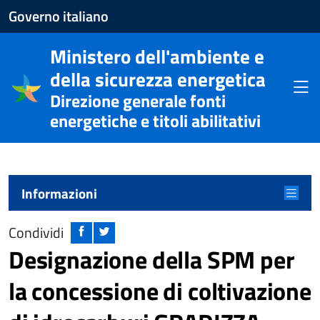
Apre
Governo italiano
il
Ministero dell'ambiente e
sito
della sicurezza energetica
del
Apri
Direzione generale fonti
Governo
energetiche e titoli abilitativi
italiano
Menu principale
Apri m
Informazioni
Condividi
Designazione della SPM per
la concessione di coltivazione