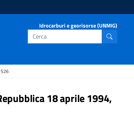
Idrocarburi e georisorse (UNMIG)
Cerca nel
Cerca
. 526
Repubblica 18 aprile 1994,