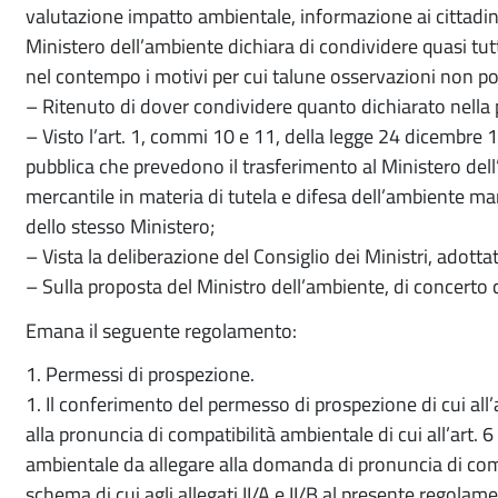
valutazione impatto ambientale, informazione ai cittadini 
Ministero dell’ambiente dichiara di condividere quasi tutt
nel contempo i motivi per cui talune osservazioni non p
– Ritenuto di dover condividere quanto dichiarato nella 
– Visto l’art. 1, commi 10 e 11, della legge 24 dicembre 1
pubblica che prevedono il trasferimento al Ministero dell
mercantile in materia di tutela e difesa dell’ambiente mar
dello stesso Ministero;
– Vista la deliberazione del Consiglio dei Ministri, adott
– Sulla proposta del Ministro dell’ambiente, di concerto co
Emana il seguente regolamento:
1. Permessi di prospezione.
1. Il conferimento del permesso di prospezione di cui all’
alla pronuncia di compatibilità ambientale di cui all’art. 
ambientale da allegare alla domanda di pronuncia di com
schema di cui agli allegati II/A e II/B al presente regol