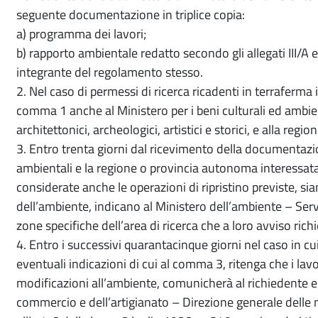
seguente documentazione in triplice copia:
a) programma dei lavori;
b) rapporto ambientale redatto secondo gli allegati III/A 
integrante del regolamento stesso.
2. Nel caso di permessi di ricerca ricadenti in terraferma
comma 1 anche al Ministero per i beni culturali ed ambient
architettonici, archeologici, artistici e storici, e alla re
3. Entro trenta giorni dal ricevimento della documentazion
ambientali e la regione o provincia autonoma interessata
considerate anche le operazioni di ripristino previste, si
dell’ambiente, indicano al Ministero dell’ambiente – Serv
zone specifiche dell’area di ricerca che a loro avviso ri
4. Entro i successivi quarantacinque giorni nel caso in cu
eventuali indicazioni di cui al comma 3, ritenga che i lav
modificazioni all’ambiente, comunicherà al richiedente e 
commercio e dell’artigianato – Direzione generale delle mi