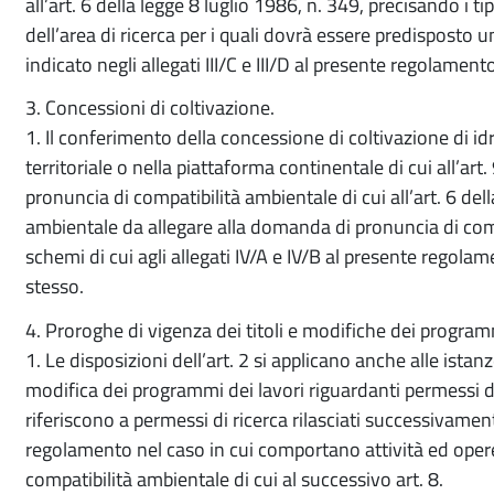
all’art. 6 della legge 8 luglio 1986, n. 349, precisando i ti
dell’area di ricerca per i quali dovrà essere predispost
indicato negli allegati III/C e III/D al presente regolame
3. Concessioni di coltivazione.
1. Il conferimento della concessione di coltivazione di id
territoriale o nella piattaforma continentale di cui all’art
pronuncia di compatibilità ambientale di cui all’art. 6 del
ambientale da allegare alla domanda di pronuncia di com
schemi di cui agli allegati IV/A e IV/B al presente regol
stesso.
4. Proroghe di vigenza dei titoli e modifiche dei program
1. Le disposizioni dell’art. 2 si applicano anche alle istanz
modifica dei programmi dei lavori riguardanti permessi di r
riferiscono a permessi di ricerca rilasciati successivament
regolamento nel caso in cui comportano attività ed oper
compatibilità ambientale di cui al successivo art. 8.