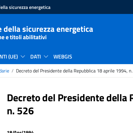
ella sicurezza energetica
 della sicurezza energetica
e titoli abilitativi
TI (UE)
DATI
WEBGIS
darie
Decreto del Presidente della Repubblica 18 aprile 1994, n
Decreto del Presidente della 
n. 526
18/Apr/1994