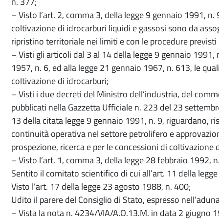
n. 377;
– Visto l’art. 2, comma 3, della legge 9 gennaio 1991, n. 9
coltivazione di idrocarburi liquidi e gassosi sono da ass
ripristino territoriale nei limiti e con le procedure previst
– Visti gli articoli dal 3 al 14 della legge 9 gennaio 1991,
1957, n. 6, ed alla legge 21 gennaio 1967, n. 613, le quali
coltivazione di idrocarburi;
– Visti i due decreti del Ministro dell’industria, del comm
pubblicati nella Gazzetta Ufficiale n. 223 del 23 settembre
13 della citata legge 9 gennaio 1991, n. 9, riguardano, r
continuità operativa nel settore petrolifero e approvazion
prospezione, ricerca e per le concessioni di coltivazione di
– Visto l’art. 1, comma 3, della legge 28 febbraio 1992, n
Sentito il comitato scientifico di cui all’art. 11 della legg
Visto l’art. 17 della legge 23 agosto 1988, n. 400;
Udito il parere del Consiglio di Stato, espresso nell’adu
– Vista la nota n. 4234/VIA/A.O.13.M. in data 2 giugno 19