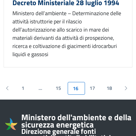
Decreto Ministeriale 28 luglio 1994
Ministero dell’ambiente – Determinazione delle
attività istruttorie per il rilascio
dell’autorizzazione allo scarico in mare dei
materiali derivanti da attività di prospezione,
ricerca e coltivazione di giacimenti idrocarburi
liquidi e gassosi
Pagina precedente
Pagin
1
…
15
17
18
16
Informazioni su
Ministero dell'ambiente e della
sicurezza energetica
Direzione generale fonti