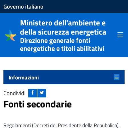
Apre
Governo italiano
il
Ministero dell'ambiente e
sito
della sicurezza energetica
del
Apri
Direzione generale fonti
Governo
energetiche e titoli abilitativi
italiano
Menu principale
Apri m
Informazioni
Condividi
Fonti secondarie
Regolamenti (Decreti del Presidente della Repubblica),