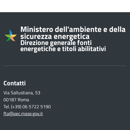
Informazioni su
Ministero dell'ambiente e della
sicurezza energetica
Direzione generale fonti
energetiche e titoli abilitativi
Contatti
Via Sallustiana, 53
00187 Roma
Tel. (+39) 06 5722 5190
fta@pec.mase.gov.it