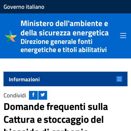
Apre
Governo italiano
il
Ministero dell'ambiente e
sito
della sicurezza energetica
del
Apri
Direzione generale fonti
Governo
energetiche e titoli abilitativi
italiano
Menu principale
Apri m
Informazioni
Condividi
Domande frequenti sulla
Cattura e stoccaggio del